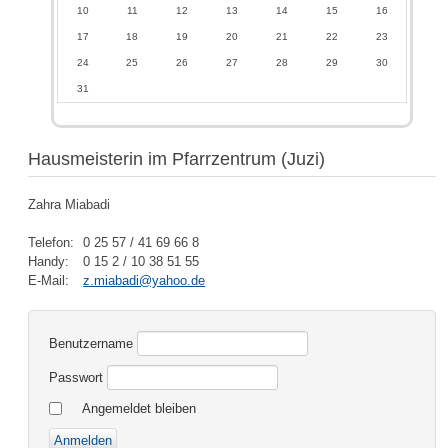
10
11
12
13
14
15
16
17
18
19
20
21
22
23
24
25
26
27
28
29
30
31
Hausmeisterin im Pfarrzentrum (Juzi)
Zahra Miabadi
Telefon:
0 25 57 / 41 69 66 8
Handy:
0 15 2 / 10 38 51 55
E-Mail:
z.miabadi@yahoo.de
Benutzername
Passwort
Angemeldet bleiben